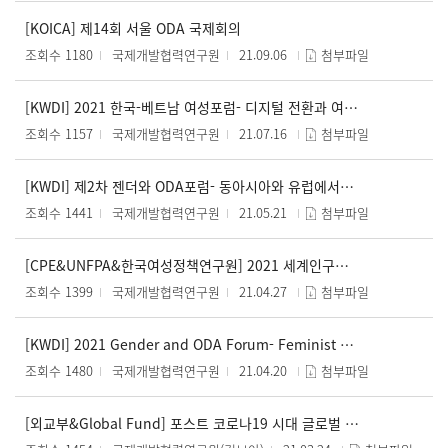
[KOICA] 제14회 서울 ODA 국제회의
조회수 1180
국제개발협력연구원
21.09.06
첨부파일
[KWDI] 2021 한국-베트남 여성포럼- 디지털 전환과 여성: 베트남과 한국 사례를 중심으로
조회수 1157
국제개발협력연구원
21.07.16
첨부파일
[KWDI] 제2차 젠더와 ODA포럼- 동아시아와 유럽에서의 여성평화안보: 유엔안보리 결의안 1325호 국가행동계획을 중심으로
조회수 1441
국제개발협력연구원
21.05.21
첨부파일
[CPE&UNFPA&한국여성정책연구원] 2021 세계인구현황보고서 발간 기념 포럼
조회수 1399
국제개발협력연구원
21.04.27
첨부파일
[KWDI] 2021 Gender and ODA Forum- Feminist Foreign Policy and Implications for ODA
조회수 1480
국제개발협력연구원
21.04.20
첨부파일
[외교부&Global Fund] 포스트 코로나19 시대 글로벌 보건분야 한국의 리더십 심포지엄